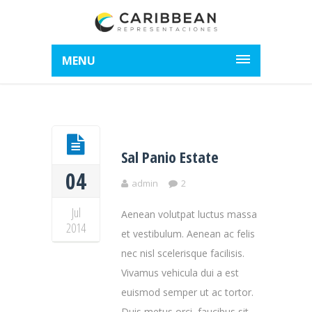
MENU
Sal Panio Estate
04
admin
2
Jul
Aenean volutpat luctus massa
2014
et vestibulum. Aenean ac felis
nec nisl scelerisque facilisis.
Vivamus vehicula dui a est
euismod semper ut ac tortor.
Duis metus orci, faucibus sit