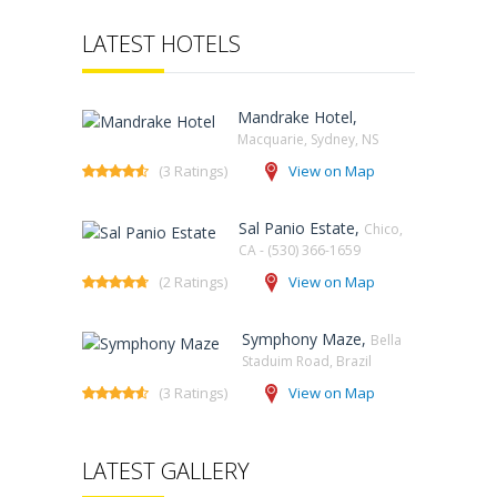
LATEST HOTELS
Mandrake Hotel,
Macquarie, Sydney, NS‎
(3 Ratings)
View on Map
Sal Panio Estate,
Chico,
CA - (530) 366-1659
(2 Ratings)
View on Map
Symphony Maze,
Bella
Staduim Road, Brazil
(3 Ratings)
View on Map
LATEST GALLERY