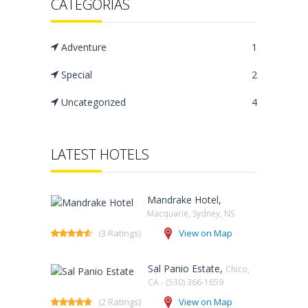
CATEGORÍAS
Adventure
1
Special
2
Uncategorized
4
LATEST HOTELS
Mandrake Hotel,
Macquarie, Sydney, NS‎
(3 Ratings)
View on Map
Sal Panio Estate,
Chico,
CA - (530) 366-1659
(2 Ratings)
View on Map